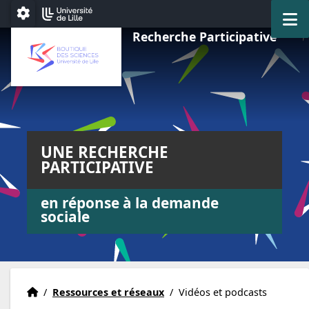
Aller au menu
Aller au contenu
Aller au pied de page
M
Paramétrage
Recherche Participative
UNE RECHERCHE
PARTICIPATIVE
en réponse à la demande
sociale
Accueil
Accueil
/
Ressources et réseaux
/
Vidéos et podcasts