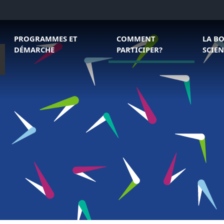
Ouvrir le sous menu de Programmes et démarche
Ouvrir le sous menu de Comme
Ouvrir 
PROGRAMMES ET
COMMENT
LA B
DÉMARCHE
PARTICIPER?
SCIEN