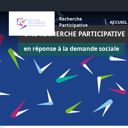
Aller au menu
Aller au contenu
Aller au pied de page
Recherche
ACCUEIL
Participative
UNE RECHERCHE PARTICIPATIVE
en réponse à la demande sociale