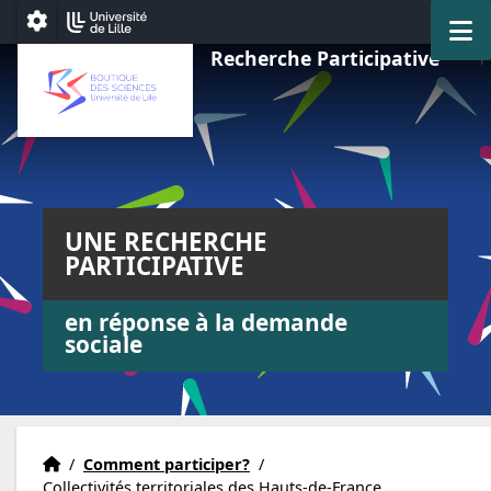
Aller au menu
Aller au contenu
Aller au pied de page
M
Paramétrage
Recherche Participative
UNE RECHERCHE
PARTICIPATIVE
en réponse à la demande
sociale
Accueil
Accueil
/
Comment participer?
/
Collectivités territoriales des Hauts-de-France